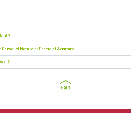
ant ?
ur Cheval et Nature et Ferme et Aventure
eval ?
Informations
une question