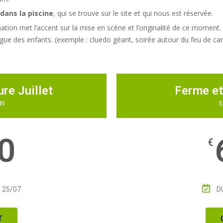
dans la piscine
, qui se trouve sur le site et qui nous est réservée.
nimation met l’accent sur la mise en scène et l’originalité de ce moment
tigue des enfants. (exemple : cluedo géant, soirée autour du feu de ca
re Juillet
Ferme et
6N
S
0
€
 25/07
D
T