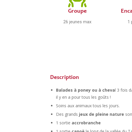
Groupe
Enc
26 jeunes max
1 
Description
Balades à poney ou à cheva
l 3 fois
il y en a pour tous les goûts !
Soins aux animaux tous les jours.
Des grands
jeux de pleine nature
sont
1 sortie
accrobranche
1 sortie
canoë
le long de la vallée du T