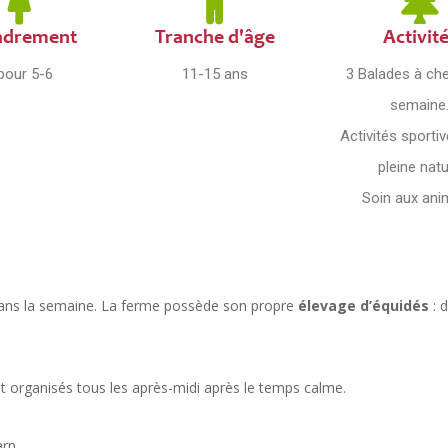
adrement
Tranche d'âge
Activit
pour 5-6
11-15 ans
3 Balades à che
semaine
Activités sporti
pleine nat
Soin aux an
 dans la semaine. La ferme possède son propre
élevage d’équidés
: d
 organisés tous les après-midi après le temps calme.
arn.