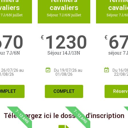
valiers
cavaliers
cavali
 7J/6N juillet
Séjour 7J/6N juillet
Séjour 7J/6
670
1230
6
€
€
our 7J/6N
Séjour 14J/13N
séjour 7
 26/07/26 au
Du 19/07/26 au
Du 16/0
1/08/26
01/08/26
22/08/
OMPLET
COMPLET
Réserv
7 - 12 ANS
7 - 12 ANS
Téléchargez ici le dossier d'inscription