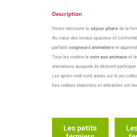
Description
Venez découvrir le
séjour phare
de la fe
Au cœur des locaux spacieux et confortabl
parfaits
soigneurs animaliers
et apprend
Tous les matins le
soin aux animaux
et l
animations auxquels ils désirent participer.
Les après-midi sont axées sur le jeu collect
Des veillées élaborées et délirantes ont lieu
Les petits
Les
fermiers
fe