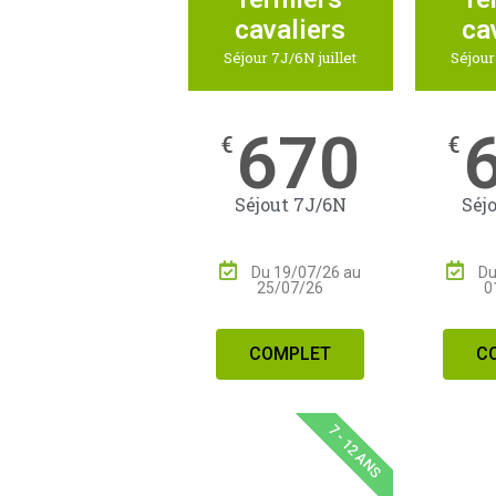
cavaliers
ca
Séjour 7J/6N juillet
Séjour
670
€
€
Séjout 7J/6N
Séj
Du 19/07/26 au
Du
25/07/26
0
COMPLET
C
7 - 12 ANS