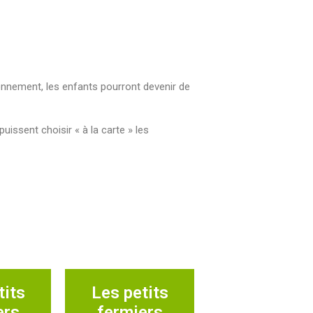
onnement, les enfants pourront devenir de
puissent choisir « à la carte » les
tits
Les petits
ers
fermiers