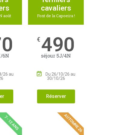
ers
cavaliers
N août
Font de la Capoeira !
70
490
€
J/6N
séjour 5J/4N
8/26 au
Du 26/10/26 au
26
30/10/26
er
Réserver
AUTOMNE 26
7 - 12 ANS