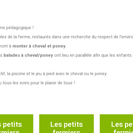
rme pédagogique !
es de la ferme, restaurés dans une recherche du respect de l’envir
ront à
monter à cheval et poney.
es
balades à cheval/poney
ont lieu en parallèle afin que les enfants 
if, la piscine et le jeu à pied avec le cheval ou le poney.
 tous les soirs pour le plaisir de tous !
 petits
Les petits
Les pe
rmiers
fermiers
fermi