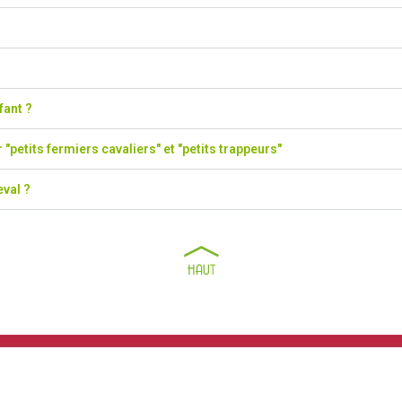
ant ?
r "petits fermiers cavaliers" et "petits trappeurs"
eval ?
Informations
une question