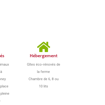
tés
Hébergement
nimaux
Gîtes éco-rénovés de
 à
la ferme
oney
Chambre de 6, 8 ou
 place
10 lits
 pleine
e