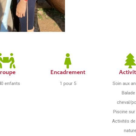
roupe
Encadrement
Activi
40 enfants
1 pour 5
Soin aux a
Balade
cheval/p
Piscine sur
Activités de
natur