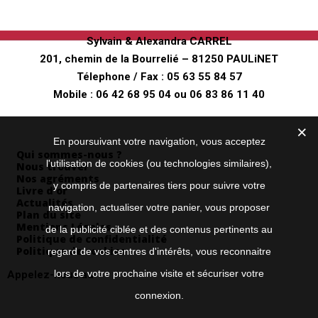
Ferme pédagogique
"Au fer à Cheval"
Sylvain & Alexandra CARREL
201, chemin de la Bourrelié – 81250 PAULiNET
Télephone / Fax :
05 63 55 84 57
Mobile :
06 42 68 95 04
ou
06 83 86 11 40
Envoyez nous un mail
Informations
En poursuivant votre navigation, vous acceptez
Qui sommes-nous ?
l'utilisation de cookies (ou technologies similaires),
Nous trouver
Nos agréments
y compris de partenaires tiers pour suivre votre
Livre d’or
Actualités
navigation, actualiser votre panier, vous proposer
Plan du site
Mentions Légales
de la publicité ciblée et des contenus pertinents au
Politique de confidentialité
Politique de cookies
regard de vos centres d'intérêts, vous reconnaitre
lors de votre prochaine visite et sécuriser votre
Appelez-nous au
05 63 55 84 57
connexion.