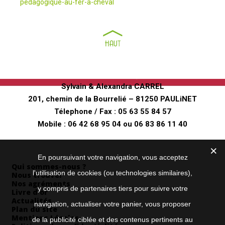
pedagogique-au-fer-a-cheval
Ferme pédagogique
"Au fer à Cheval"
Sylvain & Alexandra CARREL
201, chemin de la Bourrelié – 81250 PAULiNET
Télephone / Fax :
05 63 55 84 57
Mobile :
06 42 68 95 04
ou
06 83 86 11 40
Envoyez nous un mail
Informations
En poursuivant votre navigation, vous acceptez
Qui sommes-nous ?
l'utilisation de cookies (ou technologies similaires),
Nous trouver
Nos agréments
y compris de partenaires tiers pour suivre votre
Livre d’or
Actualités
navigation, actualiser votre panier, vous proposer
Plan du site
Mentions Légales
de la publicité ciblée et des contenus pertinents au