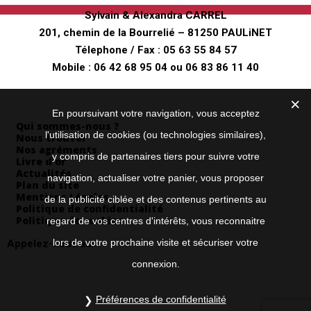
Sylvain & Alexandra CARREL
201, chemin de la Bourrelié – 81250 PAULiNET
Télephone / Fax :
05 63 55 84 57
Mobile :
06 42 68 95 04
ou
06 83 86 11 40
Envoyez nous un mail
Informations
En poursuivant votre navigation, vous acceptez
Qui sommes-nous ?
l'utilisation de cookies (ou technologies similaires),
Nous trouver
Nos agréments
y compris de partenaires tiers pour suivre votre
Livre d’or
Actualités
navigation, actualiser votre panier, vous proposer
Plan du site
Mentions Légales
de la publicité ciblée et des contenus pertinents au
Politique de confidentialité
Politique de cookies
regard de vos centres d'intérêts, vous reconnaitre
lors de votre prochaine visite et sécuriser votre
Appelez-nous au
05 63 55 84 57
connexion.
Préférences de confidentialité