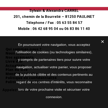
"Au fer à Cheval"
Sylvain & Alexandra CARREL
201, chemin de la Bourrelié – 81250 PAULiNET
Télephone / Fax :
05 63 55 84 57
Mobile :
06 42 68 95 04
ou
06 83 86 11 40
Envoyez nous un mail
Informations
En poursuivant votre navigation, vous acceptez
Qui sommes-nous ?
l'utilisation de cookies (ou technologies similaires),
Nous trouver
Nos agréments
y compris de partenaires tiers pour suivre votre
Livre d’or
Actualités
navigation, actualiser votre panier, vous proposer
Plan du site
Mentions Légales
de la publicité ciblée et des contenus pertinents au
Politique de confidentialité
Politique de cookies
regard de vos centres d'intérêts, vous reconnaitre
lors de votre prochaine visite et sécuriser votre
Appelez-nous au
05 63 55 84 57
connexion.