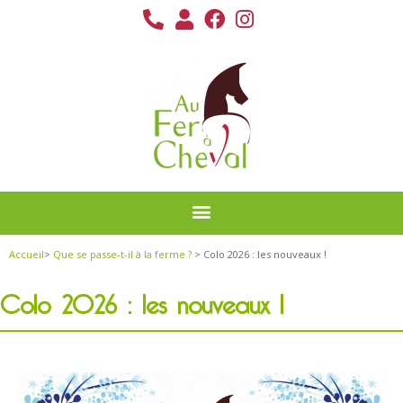
Accueil
>
Que se passe-t-il à la ferme ?
> Colo 2026 : les nouveaux !
Colo 2026 : les nouveaux !