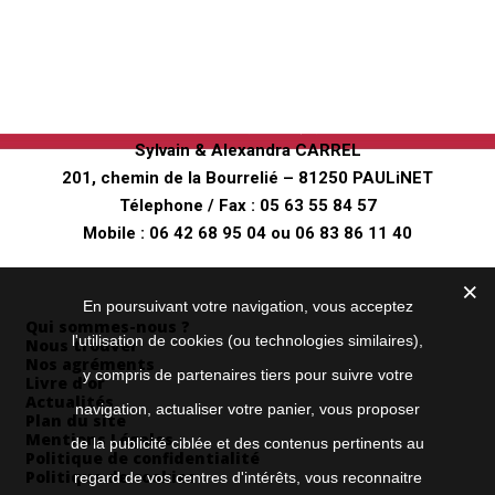
Ferme pédagogique
"Au fer à Cheval"
Sylvain & Alexandra CARREL
201, chemin de la Bourrelié – 81250 PAULiNET
Télephone / Fax :
05 63 55 84 57
Mobile :
06 42 68 95 04
ou
06 83 86 11 40
Envoyez nous un mail
Informations
En poursuivant votre navigation, vous acceptez
Qui sommes-nous ?
l'utilisation de cookies (ou technologies similaires),
Nous trouver
Nos agréments
y compris de partenaires tiers pour suivre votre
Livre d’or
Actualités
navigation, actualiser votre panier, vous proposer
Plan du site
Mentions Légales
de la publicité ciblée et des contenus pertinents au
Politique de confidentialité
Politique de cookies
regard de vos centres d'intérêts, vous reconnaitre