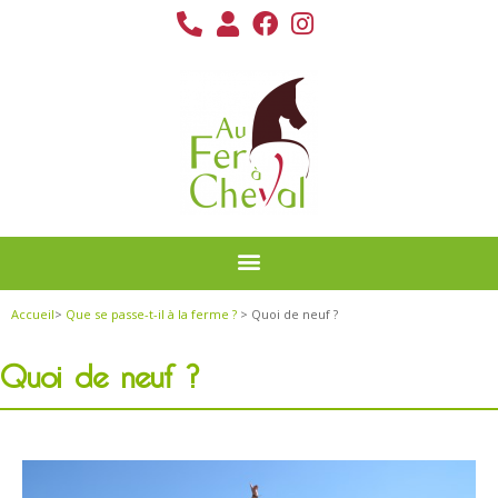
Accueil
>
Que se passe-t-il à la ferme ?
> Quoi de neuf ?
Quoi de neuf ?