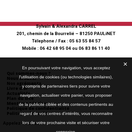
Ferme pédagogique
"Au fer à Cheval"
Sylvain & Alexandra CARREL
201, chemin de la Bourrelié – 81250 PAULiNET
Télephone / Fax :
05 63 55 84 57
Mobile :
06 42 68 95 04
ou
06 83 86 11 40
Envoyez nous un mail
Informations
En poursuivant votre navigation, vous acceptez
Qui sommes-nous ?
l'utilisation de cookies (ou technologies similaires),
Nous trouver
Nos agréments
y compris de partenaires tiers pour suivre votre
Livre d’or
Actualités
navigation, actualiser votre panier, vous proposer
Plan du site
Mentions Légales
de la publicité ciblée et des contenus pertinents au
Politique de confidentialité
Politique de cookies
regard de vos centres d'intérêts, vous reconnaitre
lors de votre prochaine visite et sécuriser votre
Appelez-nous au
connexion.