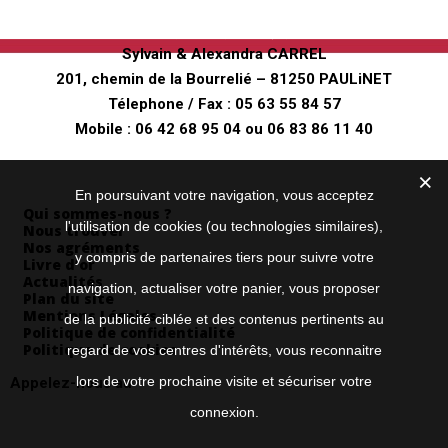
Ferme pédagogique
"Au fer à Cheval"
Sylvain & Alexandra CARREL
201, chemin de la Bourrelié – 81250 PAULiNET
Télephone / Fax :
05 63 55 84 57
Mobile :
06 42 68 95 04
ou
06 83 86 11 40
Envoyez nous un mail
Informations
En poursuivant votre navigation, vous acceptez
Qui sommes-nous ?
l'utilisation de cookies (ou technologies similaires),
Nous trouver
Nos agréments
y compris de partenaires tiers pour suivre votre
Livre d’or
Actualités
navigation, actualiser votre panier, vous proposer
Plan du site
Mentions Légales
de la publicité ciblée et des contenus pertinents au
Politique de confidentialité
Politique de cookies
regard de vos centres d'intérêts, vous reconnaitre
lors de votre prochaine visite et sécuriser votre
Appelez-nous au
05 63 55 84 57
connexion.