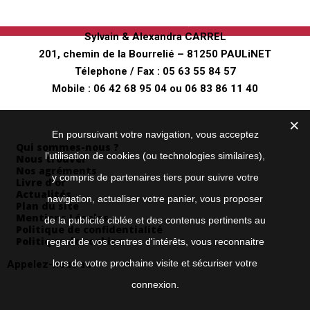
"Au fer à Cheval"
Sylvain & Alexandra CARREL
201, chemin de la Bourrelié – 81250 PAULiNET
Télephone / Fax :
05 63 55 84 57
Mobile :
06 42 68 95 04
ou
06 83 86 11 40
Envoyez nous un mail
Informations
En poursuivant votre navigation, vous acceptez
Qui sommes-nous ?
l'utilisation de cookies (ou technologies similaires),
Nous trouver
Nos agréments
y compris de partenaires tiers pour suivre votre
Livre d’or
Actualités
navigation, actualiser votre panier, vous proposer
Plan du site
Mentions Légales
de la publicité ciblée et des contenus pertinents au
Politique de confidentialité
Politique de cookies
regard de vos centres d'intérêts, vous reconnaitre
lors de votre prochaine visite et sécuriser votre
Appelez-nous au
05 63 55 84 57
connexion.