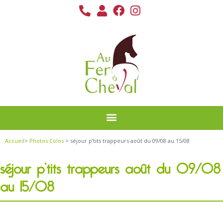
Accueil
>
Photos Colos
> séjour p’tits trappeurs août du 09/08 au 15/08
séjour p’tits trappeurs août du 09/08
au 15/08