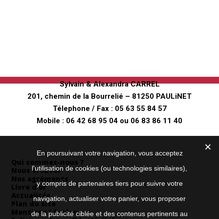
Ferme pédagogique
"Au fer à Cheval"
Sylvain & Alexandra CARREL
201, chemin de la Bourrelié – 81250 PAULiNET
Télephone / Fax :
05 63 55 84 57
Mobile :
06 42 68 95 04
ou
06 83 86 11 40
Envoyez nous un mail
Informations
En poursuivant votre navigation, vous acceptez
Qui sommes-nous ?
l'utilisation de cookies (ou technologies similaires),
Nous trouver
Nos agréments
y compris de partenaires tiers pour suivre votre
Livre d’or
Actualités
navigation, actualiser votre panier, vous proposer
Plan du site
Mentions Légales
de la publicité ciblée et des contenus pertinents au