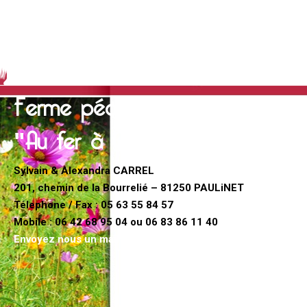
Ferme pédagogique
"Au fer à Cheval"
Sylvain & Alexandra CARREL
201, chemin de la Bourrelié – 81250 PAULiNET
Télephone / Fax :
05 63 55 84 57
Mobile :
06 42 68 95 04
ou
06 83 86 11 40
Envoyez nous un mail