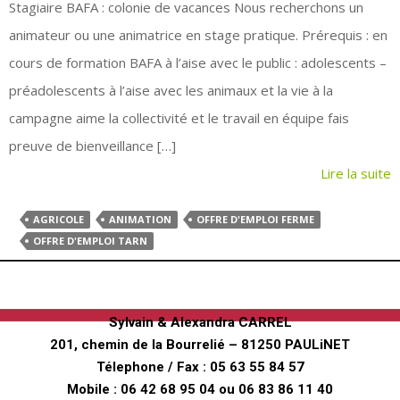
Stagiaire BAFA : colonie de vacances Nous recherchons un
animateur ou une animatrice en stage pratique. Prérequis : en
cours de formation BAFA à l’aise avec le public : adolescents –
préadolescents à l’aise avec les animaux et la vie à la
campagne aime la collectivité et le travail en équipe fais
preuve de bienveillance […]
Lire la suite
AGRICOLE
ANIMATION
OFFRE D'EMPLOI FERME
OFFRE D'EMPLOI TARN
Ferme pédagogique
"Au fer à Cheval"
Sylvain & Alexandra CARREL
201, chemin de la Bourrelié – 81250 PAULiNET
Télephone / Fax :
05 63 55 84 57
Mobile :
06 42 68 95 04
ou
06 83 86 11 40