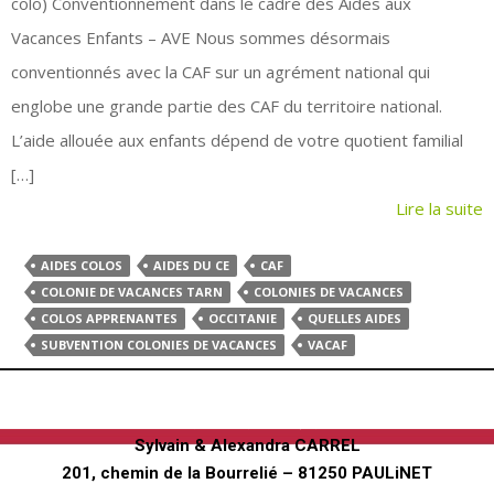
colo) Conventionnement dans le cadre des Aides aux
Vacances Enfants – AVE Nous sommes désormais
conventionnés avec la CAF sur un agrément national qui
englobe une grande partie des CAF du territoire national.
L’aide allouée aux enfants dépend de votre quotient familial
[…]
Lire la suite
AIDES COLOS
AIDES DU CE
CAF
COLONIE DE VACANCES TARN
COLONIES DE VACANCES
COLOS APPRENANTES
OCCITANIE
QUELLES AIDES
SUBVENTION COLONIES DE VACANCES
VACAF
Ferme pédagogique
"Au fer à Cheval"
Sylvain & Alexandra CARREL
201, chemin de la Bourrelié – 81250 PAULiNET